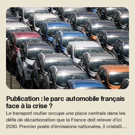
Publication : le parc automobile français
face à la crise ?
L'
Le transport routier occupe une place centrale dans les
Le
défis de décarbonation que la France doit relever d’ici
int
2030. Premier poste d’émissions nationales, il cristallise
an
un paradoxe structurel : alors même que le cadre