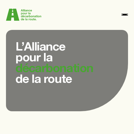
L’Alliance
Actualités
pour la
Nos membres
décarbonation
Notre raison d'être
de la route
Nous contacter